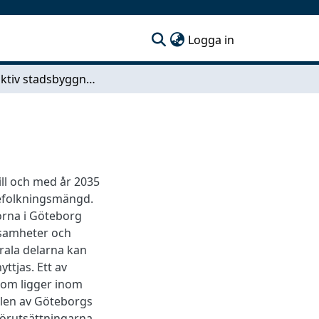
(current)
Logga in
En attraktiv stadsbyggnadsmiljö i Olofstorp
ill och med år 2035
efolkningsmängd.
torna i Göteborg
ksamheter och
rala delarna kan
ttjas. Ett av
som ligger inom
elen av Göteborgs
förutsättningarna