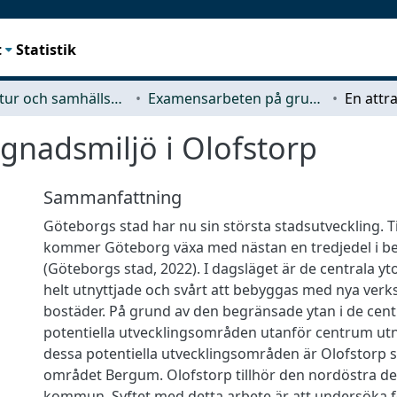
t
Statistik
Arkitektur och samhällsbyggnadsteknik (ACE)
Examensarbeten på grundnivå
ggnadsmiljö i Olofstorp
Sammanfattning
Göteborgs stad har nu sin största stadsutveckling. T
kommer Göteborg växa med nästan en tredjedel i b
(Göteborgs stad, 2022). I dagsläget är de centrala y
helt utnyttjade och svårt att bebyggas med nya ver
bostäder. På grund av den begränsade ytan i de cent
potentiella utvecklingsområden utanför centrum utny
dessa potentiella utvecklingsområden är Olofstorp 
området Bergum. Olofstorp tillhör den nordöstra d
kommun. Syftet med detta arbete är att undersöka 