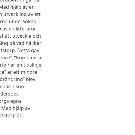
 Med hjälp av en
 utveckling av ett
rna undersökas.
av en litteratur-
st att utveckla och
ing på vad hållbar
ofstorp. Detta gav
ervice”, ”Kombinera
o har en tidslinje.
ce” är ett mindre
förändring” blev
scenario som
ndersöks
borgs egna
. Med hjälp av
ofstorp är