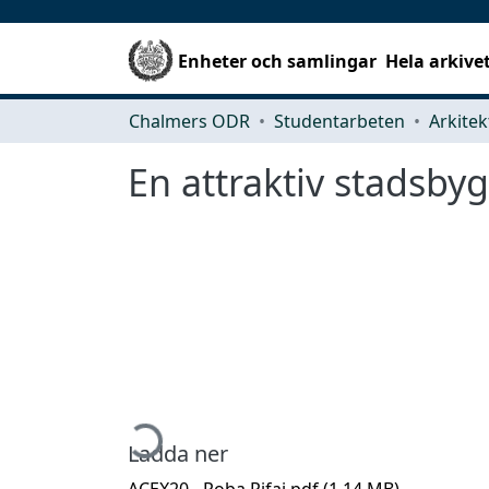
Enheter och samlingar
Hela arkive
Chalmers ODR
Studentarbeten
En attraktiv stadsby
Hämtar...
Ladda ner
ACEX20 - Roba Rifai.pdf
(1.14 MB)