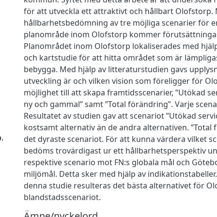
för att utveckla ett attraktivt och hållbart Olofstorp.
hållbarhetsbedömning av tre möjliga scenarier för en
planområde inom Olofstorp kommer förutsättninga
Planområdet inom Olofstorp lokaliserades med hjälp 
och kartstudie för att hitta området som är lämpliga
bebygga. Med hjälp av litteraturstudien gavs upplysn
utveckling är och vilken vision som föreligger för Ol
möjlighet till att skapa framtidsscenarier, ”Utökad s
ny och gammal” samt ”Total förändring”. Varje scenari
Resultatet av studien gav att scenariot ”Utökad servi
kostsamt alternativ än de andra alternativen. ”Total 
.
det dyraste scenariot. För att kunna värdera vilket 
bedöms trovärdigast ur ett hållbarhetsperspektiv u
respektive scenario mot FN:s globala mål och Göte
miljömål. Detta sker med hjälp av indikationstabeller
denna studie resulteras det bästa alternativet för Ol
blandstadsscenariot.
Ämne/nyckelord