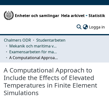
Enheter och samlingar
Hela arkivet
Statistik
(c
Logga in
Chalmers ODR
Studentarbeten
Mekanik och maritima vetenskaper (M2)
Examensarbeten för masterexamen
A Computational Approach to Include the Effects of Elevated Temperatures in Finite Element Simulations
A Computational Approach to
Include the Effects of Elevated
Temperatures in Finite Element
Simulations