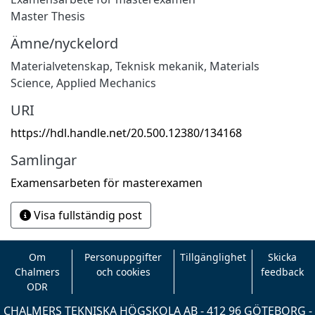
Master Thesis
Ämne/nyckelord
Materialvetenskap
,
Teknisk mekanik
,
Materials
Science
,
Applied Mechanics
URI
https://hdl.handle.net/20.500.12380/134168
Samlingar
Examensarbeten för masterexamen
Visa fullständig post
Om
Personuppgifter
Tillgänglighet
Skicka
Chalmers
och cookies
feedback
ODR
CHALMERS TEKNISKA HÖGSKOLA AB - 412 96 GÖTEBORG -