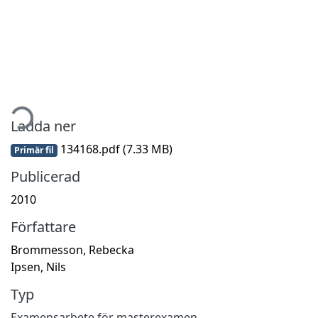
tar...
Ladda ner
134168.pdf
(7.33 MB)
Primär fil
Publicerad
2010
Författare
Brommesson, Rebecka
Ipsen, Nils
Typ
Examensarbete för masterexamen