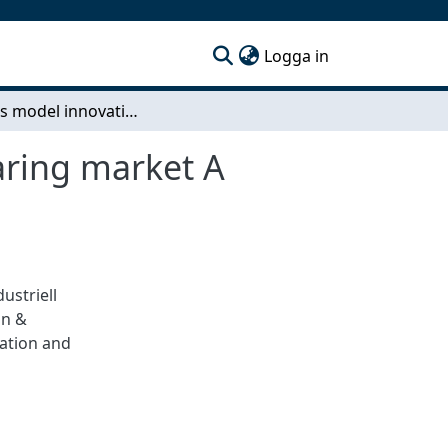
(current)
Logga in
Business model innovation in the Swedish carsharing market A qualitative
aring market A
dustriell
on &
ration and