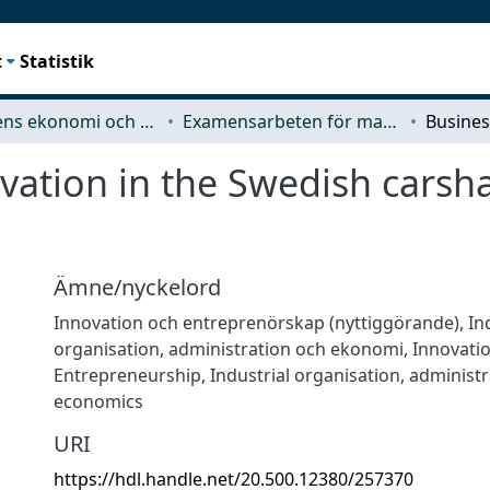
t
Statistik
Teknikens ekonomi och organisation
Examensarbeten för masterexamen
vation in the Swedish carsh
Ämne/nyckelord
Innovation och entreprenörskap (nyttiggörande)
,
In
organisation, administration och ekonomi
,
Innovati
Entrepreneurship
,
Industrial organisation, administ
economics
URI
https://hdl.handle.net/20.500.12380/257370