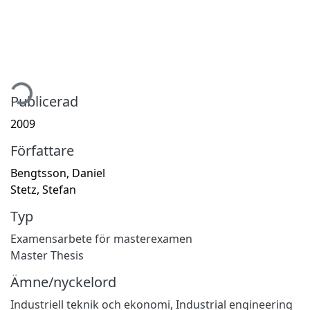
tar...
Publicerad
2009
Författare
Bengtsson, Daniel
Stetz, Stefan
Typ
Examensarbete för masterexamen
Master Thesis
Ämne/nyckelord
Industriell teknik och ekonomi
,
Industrial engineering