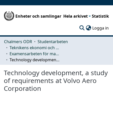
Enheter och samlingar
Hela arkivet
Statistik
(c
Logga in
Chalmers ODR
Studentarbeten
Teknikens ekonomi och organisation
Examensarbeten för masterexamen
Technology development, a study of requirements at Volvo Aero Corporation
Technology development, a study
of requirements at Volvo Aero
Corporation