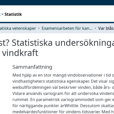
t
Statistik
tiska vetenskaper
Examensarbeten för kandidatexamen
st? Statistiska undersökning
 vindkraft
Sammanfattning
Med hjälp av en stor mängd vindobservationer i tid
vindhastigheters statistiska egenskaper. Det visar sig
weibullfördelningen väl beskriver vinden, både års-
Vidare används variogram för att undersöka vindens 
rummet. En parametrisk variogrammodell som ger e
för närliggande punkter ärWhittle. Dessutom skatta
medelvärdesfunktioner för vindens tidsserier. Med h