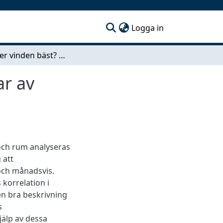
(current)
Logga in
Var blåser vinden bäst? Statistiska undersökningar av vindförhållanden för vindkraft
ar av
 och rum analyseras
 att
 och månadsvis.
korrelation i
n bra beskrivning
s
jälp av dessa