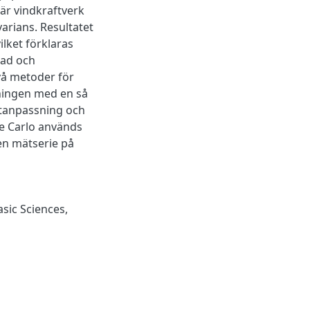
är vindkraftverk
arians. Resultatet
ilket förklaras
rad och
två metoder för
lningen med en så
atanpassning och
te Carlo används
en mätserie på
asic Sciences
,