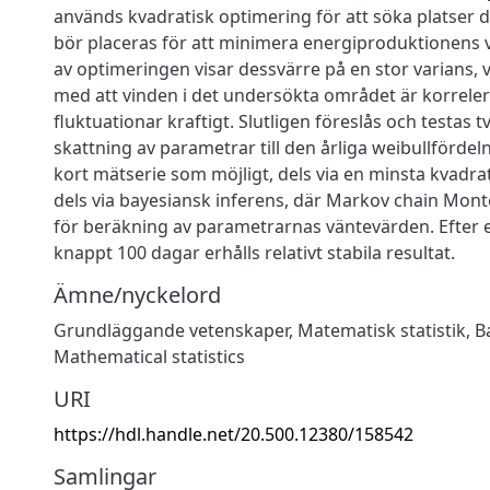
används kvadratisk optimering för att söka platser d
bör placeras för att minimera energiproduktionens v
av optimeringen visar dessvärre på en stor varians, v
med att vinden i det undersökta området är korrele
fluktuationar kraftigt. Slutligen föreslås och testas 
skattning av parametrar till den årliga weibullförde
kort mätserie som möjligt, dels via en minsta kvadr
dels via bayesiansk inferens, där Markov chain Mon
för beräkning av parametrarnas väntevärden. Efter 
knappt 100 dagar erhålls relativt stabila resultat.
Ämne/nyckelord
Grundläggande vetenskaper
,
Matematisk statistik
,
B
Mathematical statistics
URI
https://hdl.handle.net/20.500.12380/158542
Samlingar