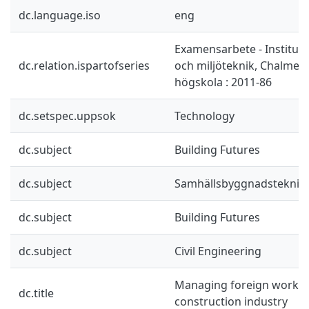
dc.language.iso
eng
Examensarbete - Instituti
dc.relation.ispartofseries
och miljöteknik, Chalmers
högskola : 2011-86
dc.setspec.uppsok
Technology
dc.subject
Building Futures
dc.subject
Samhällsbyggnadsteknik
dc.subject
Building Futures
dc.subject
Civil Engineering
Managing foreign worker
dc.title
construction industry