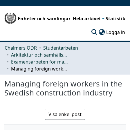
Enheter och samlingar
Hela arkivet
Statistik
(c
Logga in
Chalmers ODR
Studentarbeten
Arkitektur och samhällsbyggnadsteknik (ACE)
Examensarbeten för masterexamen
Managing foreign workers in the Swedish construction industry
Managing foreign workers in the
Swedish construction industry
Visa enkel post