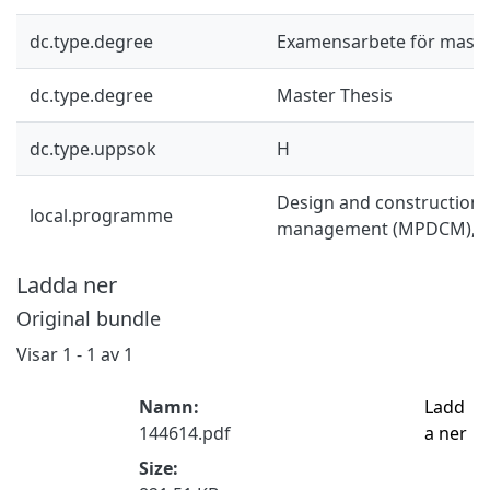
dc.type.degree
Examensarbete för mast
dc.type.degree
Master Thesis
dc.type.uppsok
H
Design and construction 
local.programme
management (MPDCM), 
Ladda ner
Original bundle
Visar
1 - 1 av 1
Namn:
Ladd
144614.pdf
a ner
Size: