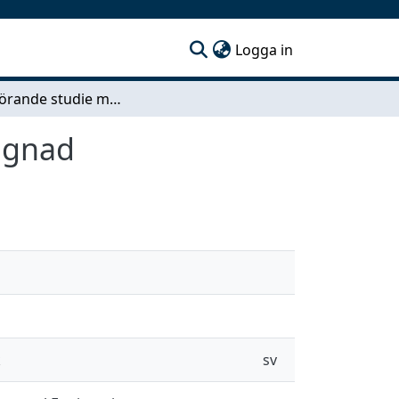
(current)
Logga in
En jämförande studie med inriktning mot ombyggnad
ggnad
k
sv