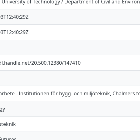
University of Technology / Department of Civil and Enviro
03T12:40:29Z
03T12:40:29Z
dl.handle.net/20.500.12380/147410
bete - Institutionen för bygg- och miljöteknik, Chalmers t
gy
teknik
Futures