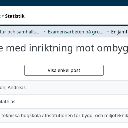
t
Statistik
Arkitektur och samhällsbyggnadsteknik (ACE)
Examensarbeten på grundnivå
ie med inriktning mot omby
Visa enkel post
on, Andreas
Mathias
tekniska högskola / Institutionen för bygg- och miljötekni