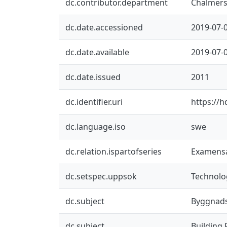
dc.contributor.department
Chalmers 
dc.date.accessioned
2019-07-
dc.date.available
2019-07-
dc.date.issued
2011
dc.identifier.uri
https://h
dc.language.iso
swe
dc.relation.ispartofseries
Examensar
dc.setspec.uppsok
Technolo
dc.subject
Byggnads
dc.subject
Building 