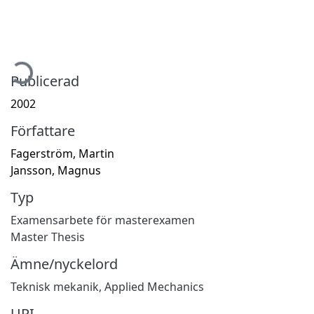
mtar...
Publicerad
2002
Författare
Fagerström, Martin
Jansson, Magnus
Typ
Examensarbete för masterexamen
Master Thesis
Ämne/nyckelord
Teknisk mekanik
,
Applied Mechanics
URI