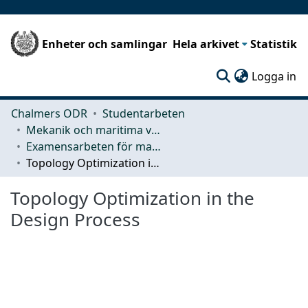
Enheter och samlingar
Hela arkivet
Statistik
(c
Logga in
Chalmers ODR
Studentarbeten
Mekanik och maritima vetenskaper (M2)
Examensarbeten för masterexamen
Topology Optimization in the Design Process
Topology Optimization in the
Design Process