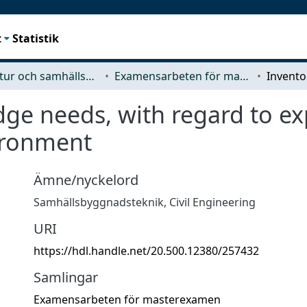
t
Statistik
Arkitektur och samhällsbyggnadsteknik (ACE)
Examensarbeten för masterexamen
ge needs, with regard to exp
ironment
Ämne/nyckelord
Samhällsbyggnadsteknik
,
Civil Engineering
URI
https://hdl.handle.net/20.500.12380/257432
Samlingar
Examensarbeten för masterexamen