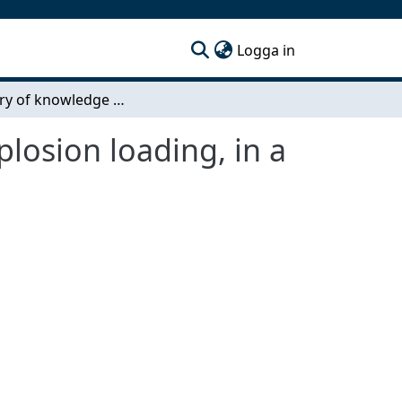
(current)
Logga in
Inventory of knowledge needs, with regard to explosion loading, in a densified urban environment
losion loading, in a