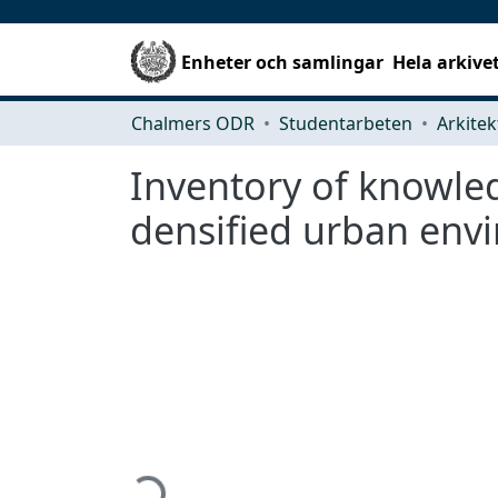
Enheter och samlingar
Hela arkive
Chalmers ODR
Studentarbeten
Inventory of knowled
densified urban env
Hämtar...