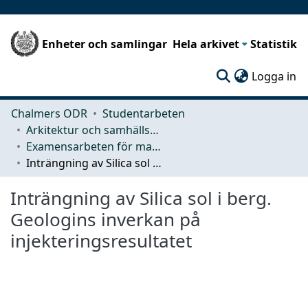
Enheter och samlingar
Hela arkivet
Statistik
(c
Logga in
Chalmers ODR
Studentarbeten
Arkitektur och samhällsbyggnadsteknik (ACE)
Examensarbeten för masterexamen
Inträngning av Silica sol i berg. Geologins inverkan på injekteringsresultatet
Inträngning av Silica sol i berg.
Geologins inverkan på
injekteringsresultatet