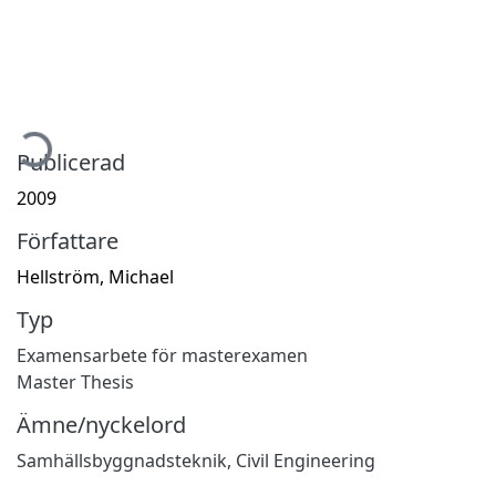
mtar...
Publicerad
2009
Författare
Hellström, Michael
Typ
Examensarbete för masterexamen
Master Thesis
Ämne/nyckelord
Samhällsbyggnadsteknik
,
Civil Engineering