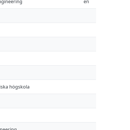
ngineering
en
niska högskola
ineering