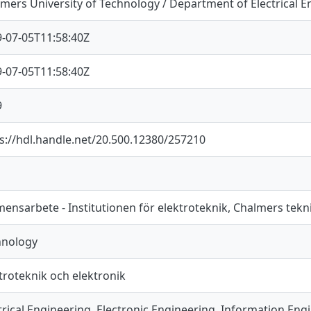
mers University of Technology / Department of Electrical E
-07-05T11:58:40Z
-07-05T11:58:40Z
9
s://hdl.handle.net/20.500.12380/257210
ensarbete - Institutionen för elektroteknik, Chalmers tek
hnology
troteknik och elektronik
trical Engineering, Electronic Engineering, Information Eng