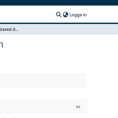
(current)
Logga in
Structured light based depth and pose estimation
n
sv