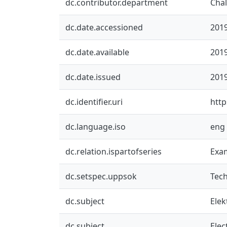
dc.contributor.department
Chal
dc.date.accessioned
2019
dc.date.available
2019
dc.date.issued
201
dc.identifier.uri
http
dc.language.iso
eng
dc.relation.ispartofseries
Exam
dc.setspec.uppsok
Tec
dc.subject
Elek
dc.subject
Elec