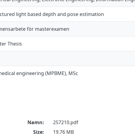
ctured light based depth and pose estimation
mensarbete för masterexamen
er Thesis
medical engineering (MPBME), MSc
Namn:
257210.pdf
Size:
19.76 MB