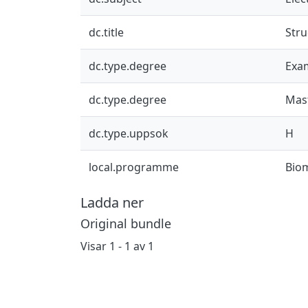
dc.title
Stru
dc.type.degree
Exa
dc.type.degree
Mast
dc.type.uppsok
H
local.programme
Bio
Ladda ner
Original bundle
Visar
1 - 1 av 1