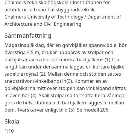
Chalmers tekniska högskola / Institutionen för
arkitektur och samhällsbyggnadsteknik
Chalmers University of Technology / Department of
Architecture and Civil Engineering
Sammanfattning
Magasinsbjälklag, där en golvbjälkes spännvidd ej bör
överstiga 4,5 m, brukar uppbäras av stolpar och
bärbjälkar av trä.För att minska bärbjälkens (1) fria
längd kan under densamma läggas en kortare bjälke,
sadelträ (dyna) (2). Mellan denna och stolpen sättes
snedsträvor (vinkelband) in(3). Kommer en av
golvbjälkarna mitt över stolpen kan vinkelband sättas
in även här (4). Skall stolparna fortsätta flera våningar,
görs de helst dubbla och bärbjälken lägges in mellan
dem. Tvärskarvar enligt bild (5). Se modell 206.
Skala
1:10