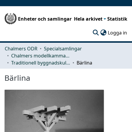
Enheter och samlingar
Hela arkivet
Statistik
(c
Logga in
Chalmers ODR
Specialsamlingar
Chalmers modellkammare
Traditionell byggnadskultur
Bärlina
Bärlina