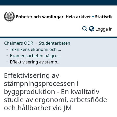
Enheter och samlingar
Hela arkivet
Statistik
(c
Logga in
Chalmers ODR
Studentarbeten
Teknikens ekonomi och organisation
Examensarbeten på grundnivå
Effektivisering av stämpningsprocessen i byggproduktion - En kvalitativ studie av ergonomi, arbetsflöde och hållbarhet vid JM
Effektivisering av
stämpningsprocessen i
byggproduktion - En kvalitativ
studie av ergonomi, arbetsflöde
och hållbarhet vid JM