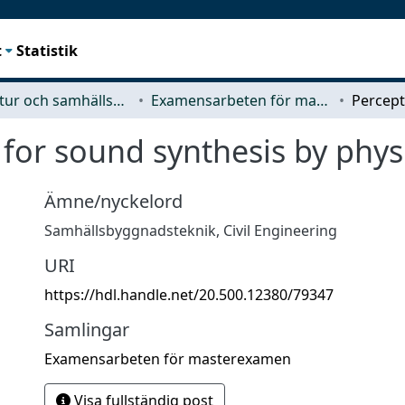
t
Statistik
Arkitektur och samhällsbyggnadsteknik (ACE)
Examensarbeten för masterexamen
for sound synthesis by phys
Ämne/nyckelord
Samhällsbyggnadsteknik
,
Civil Engineering
URI
https://hdl.handle.net/20.500.12380/79347
Samlingar
Examensarbeten för masterexamen
Visa fullständig post