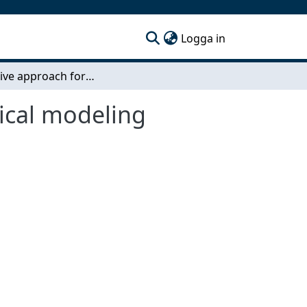
(current)
Logga in
Perceptive approach for sound synthesis by physical modeling
ical modeling