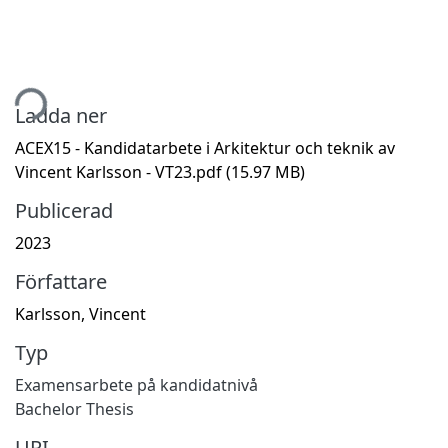
tar...
Ladda ner
ACEX15 - Kandidatarbete i Arkitektur och teknik av
Vincent Karlsson - VT23.pdf
(15.97 MB)
Publicerad
2023
Författare
Karlsson, Vincent
Typ
Examensarbete på kandidatnivå
Bachelor Thesis
URI