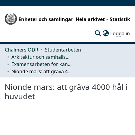
Enheter och samlingar
Hela arkivet
Statistik
(c
Logga in
Chalmers ODR
Studentarbeten
Arkitektur och samhällsbyggnadsteknik (ACE)
Examensarbeten för kandidatexamen
Nionde mars: att gräva 4000 hål i huvudet
Nionde mars: att gräva 4000 hål i
huvudet