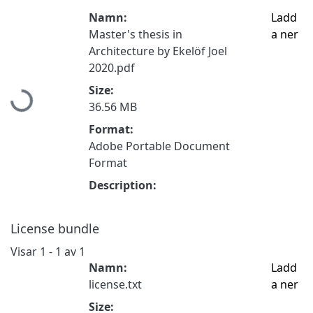
Namn:
Ladd
Master's thesis in
a ner
Architecture by Ekelöf Joel
2020.pdf
Hämtar...
Size:
36.56 MB
Format:
Adobe Portable Document
Format
Description:
License bundle
Visar
1 - 1 av 1
Namn:
Ladd
license.txt
a ner
Size: