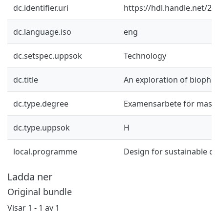
dc.identifier.uri
https://hdl.handle.net/2
dc.language.iso
eng
dc.setspec.uppsok
Technology
dc.title
An exploration of biophili
dc.type.degree
Examensarbete för mast
dc.type.uppsok
H
local.programme
Design for sustainable d
Ladda ner
Original bundle
Visar
1 - 1 av 1