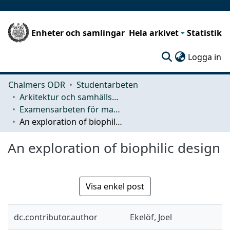
Enheter och samlingar
Hela arkivet
Statistik
(c
Logga in
Chalmers ODR
Studentarbeten
Arkitektur och samhällsbyggnadsteknik (ACE)
Examensarbeten för masterexamen
An exploration of biophilic design
An exploration of biophilic design
Visa enkel post
dc.contributor.author
Ekelöf, Joel