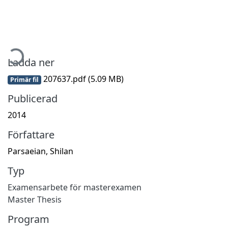
mtar...
Ladda ner
207637.pdf
(5.09 MB)
Primär fil
Publicerad
2014
Författare
Parsaeian, Shilan
Typ
Examensarbete för masterexamen
Master Thesis
Program