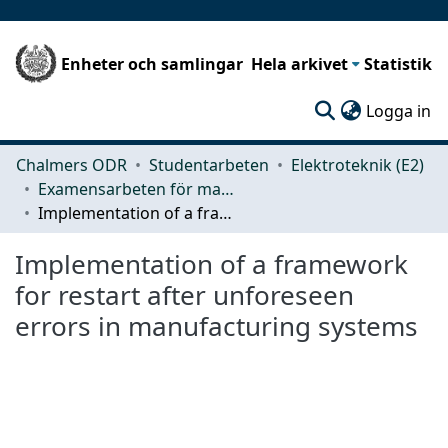
Enheter och samlingar
Hela arkivet
Statistik
(c
Logga in
Chalmers ODR
Studentarbeten
Elektroteknik (E2)
Examensarbeten för masterexamen
Implementation of a framework for restart after unforeseen errors in manufacturing systems
Implementation of a framework
for restart after unforeseen
errors in manufacturing systems