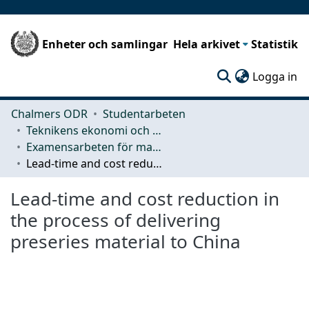
Enheter och samlingar
Hela arkivet
Statistik
(c
Logga in
Chalmers ODR
Studentarbeten
Teknikens ekonomi och organisation
Examensarbeten för masterexamen
Lead-time and cost reduction in the process of delivering preseries material to China
Lead-time and cost reduction in
the process of delivering
preseries material to China