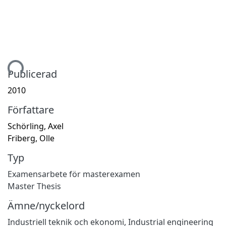
ämtar...
Publicerad
2010
Författare
Schörling, Axel
Friberg, Olle
Typ
Examensarbete för masterexamen
Master Thesis
Ämne/nyckelord
Industriell teknik och ekonomi
,
Industrial engineering