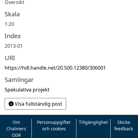
Översikt
Skala
1:20
Index
2013-01
URI
https://hdl.handle.net/20.500.12380/306001
Samlingar
Spekulativa projekt
Visa fullständig post
Om
Personuppgifter
Tillgänglighet
Skicka
Chalmers
och cookies
feedback
ODR