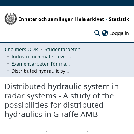
Enheter och samlingar
Hela arkivet
Statistik
(c
Logga in
Chalmers ODR
Studentarbeten
Industri- och materialvetenskap (IMS)
Examensarbeten för masterexamen
Distributed hydraulic system in radar systems - A study of the possibilities for distributed hydraulics in Giraffe AMB
Distributed hydraulic system in
radar systems - A study of the
possibilities for distributed
hydraulics in Giraffe AMB