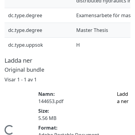
distributed hydraulics in
dc.type.degree
Examensarbete för mast
dc.type.degree
Master Thesis
dc.type.uppsok
H
Ladda ner
Original bundle
Visar
1 - 1 av 1
Namn:
Ladd
144653.pdf
a ner
Size:
5.56 MB
Format:
Adobe Portable Document