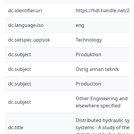
dc.identifier.uri
https://hdl.handle.net/2
dc.language.iso
eng
dc.setspec.uppsok
Technology
dc.subject
Produktion
dc.subject
Övrig annan teknik
dc.subject
Production
Other Engineering and Te
dc.subject
elsewhere specified
Distributed hydraulic sys
dc.title
systems - A study of the po