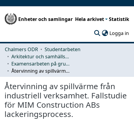
Enheter och samlingar
Hela arkivet
Statistik
(c
Logga in
Chalmers ODR
Studentarbeten
Arkitektur och samhällsbyggnadsteknik (ACE)
Examensarbeten på grundnivå
Återvinning av spillvärme från industriell verksamhet. Fallstudie för MIM Construction ABs lackeringsprocess.
Återvinning av spillvärme från
industriell verksamhet. Fallstudie
för MIM Construction ABs
lackeringsprocess.