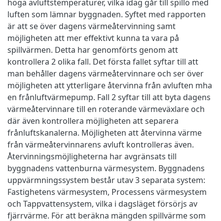
höga avluftstemperaturer, vilka idag går till spillo med
luften som lämnar byggnaden. Syftet med rapporten
är att se över dagens värmeåtervinning samt
möjligheten att mer effektivt kunna ta vara på
spillvärmen. Detta har genomförts genom att
kontrollera 2 olika fall. Det första fallet syftar till att
man behåller dagens värmeåtervinnare och ser över
möjligheten att ytterligare återvinna från avluften mha
en frånluftvärmepump. Fall 2 syftar till att byta dagens
värmeåtervinnare till en roterande värmeväxlare och
där även kontrollera möjligheten att separera
frånluftskanalerna. Möjligheten att återvinna värme
från värmeåtervinnarens avluft kontrolleras även.
Återvinningsmöjligheterna har avgränsats till
byggnadens vattenburna värmesystem. Byggnadens
uppvärmningssystem består utav 3 separata system:
Fastighetens värmesystem, Processens värmesystem
och Tappvattensystem, vilka i dagsläget försörjs av
fjärrvärme. För att beräkna mängden spillvärme som