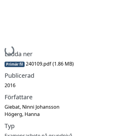
Hämtar...
Ladda ner
240109.pdf
(1.86 MB)
Primär fil
Publicerad
2016
Författare
Giebat, Ninni Johansson
Högerg, Hanna
Typ
Examensarbete på grundnivå