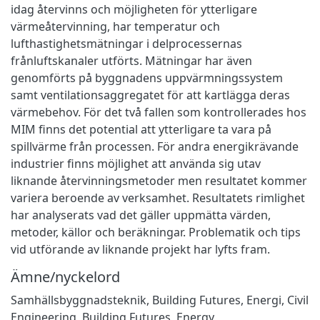
idag återvinns och möjligheten för ytterligare
värmeåtervinning, har temperatur och
lufthastighetsmätningar i delprocessernas
frånluftskanaler utförts. Mätningar har även
genomförts på byggnadens uppvärmningssystem
samt ventilationsaggregatet för att kartlägga deras
värmebehov. För det två fallen som kontrollerades hos
MIM finns det potential att ytterligare ta vara på
spillvärme från processen. För andra energikrävande
industrier finns möjlighet att använda sig utav
liknande återvinningsmetoder men resultatet kommer
variera beroende av verksamhet. Resultatets rimlighet
har analyserats vad det gäller uppmätta värden,
metoder, källor och beräkningar. Problematik och tips
vid utförande av liknande projekt har lyfts fram.
Ämne/nyckelord
Samhällsbyggnadsteknik
,
Building Futures
,
Energi
,
Civil
Engineering
,
Building Futures
,
Energy