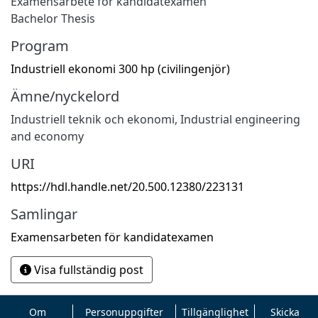
Examensarbete för kandidatexamen
Bachelor Thesis
Program
Industriell ekonomi 300 hp (civilingenjör)
Ämne/nyckelord
Industriell teknik och ekonomi
,
Industrial engineering
and economy
URI
https://hdl.handle.net/20.500.12380/223131
Samlingar
Examensarbeten för kandidatexamen
Visa fullständig post
Om
Personuppgifter
Tillgänglighet
Skicka