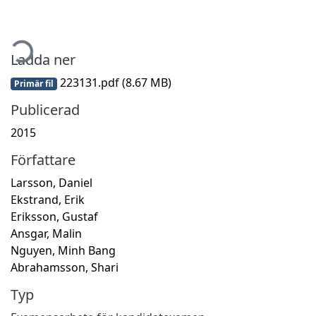
mtar...
Ladda ner
223131.pdf
(8.67 MB)
Primär fil
Publicerad
2015
Författare
Larsson, Daniel
Ekstrand, Erik
Eriksson, Gustaf
Ansgar, Malin
Nguyen, Minh Bang
Abrahamsson, Shari
Typ