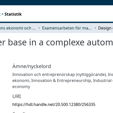
t
Statistik
Teknikens ekonomi och organisation
Examensarbeten för masterexamen
ier base in a complexe auto
Ämne/nyckelord
Innovation och entreprenörskap (nyttiggörande)
,
In
ekonomi
,
Innovation & Entrepreneurship
,
Industrial
economy
URI
https://hdl.handle.net/20.500.12380/256335