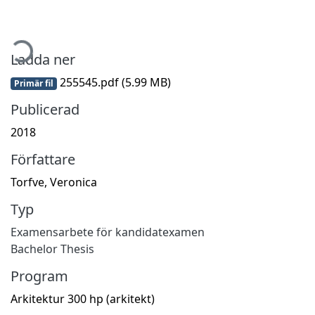
mtar...
Ladda ner
255545.pdf
(5.99 MB)
Primär fil
Publicerad
2018
Författare
Torfve, Veronica
Typ
Examensarbete för kandidatexamen
Bachelor Thesis
Program
Arkitektur 300 hp (arkitekt)