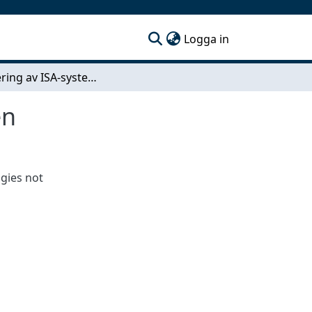
(current)
Logga in
Utvärdering av ISA-system för transportbranschen
en
gies not