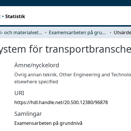
t
Statistik
Industri- och materialvetenskap (IMS)
Examensarbeten på grundnivå
system för transportbransch
Ämne/nyckelord
Övrig annan teknik
,
Other Engineering and Technolo
elsewhere specified
URI
https://hdl.handle.net/20.500.12380/96878
Samlingar
Examensarbeten på grundnivå