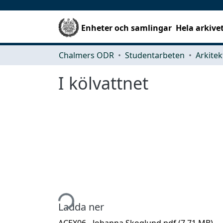
Enheter och samlingar
Hela arkive
Chalmers ODR
Studentarbeten
I kölvattnet
Hämtar...
Ladda ner
ACEX06 - Johanna Skoglund.pdf
(7.71 MB)