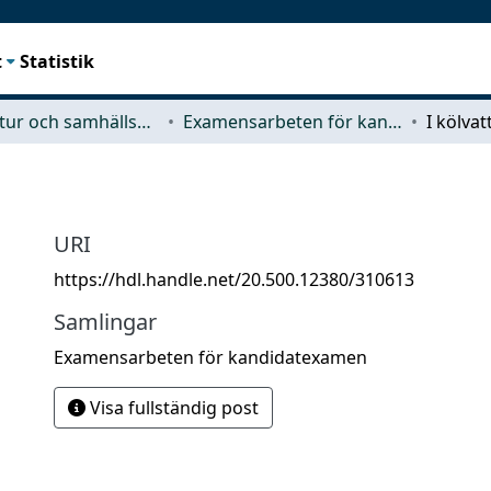
t
Statistik
Arkitektur och samhällsbyggnadsteknik (ACE)
Examensarbeten för kandidatexamen
I kölvat
URI
https://hdl.handle.net/20.500.12380/310613
Samlingar
Examensarbeten för kandidatexamen
Visa fullständig post