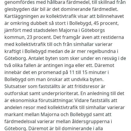
genomfördes med hållbara färdmedel, till skillnad från
glesbygden där bil är det dominerande färdmedlet.
Kartläggningen av kollektivtrafik visar att bilinnehavet
är omkring dubbelt så stort i Bollebygd, 45 procent,
jämfört med stadsdelen Majorna i Göteborgs
kommun, 23 procent. Det framgår även att restiderna
med kollektivtrafik till och från simhallar varierar
kraftigt i Bollebygd medan de är mer regelbundna i
Göteborg. Antalet byten som sker under en resväg i de
två olika fallen är antingen inga eller ett. Däremot
innebär det en promenad på 11 till 15 minuter i
Bollebygd om man önskar att undvika byten.
Slutsatser som fastställts är att fritidsresor är
outforskat samt underprioriterat. En anledning till det
är ekonomiska förutsättningar. Vidare fastställs att
andelen resor med kollektivtrafik till simhallar varierar
markant mellan Majorna och Bollebygd samt att
färdmedelsval varierar mellan åldersgrupperna i
Göteborg. Däremot är bil dominerande i alla