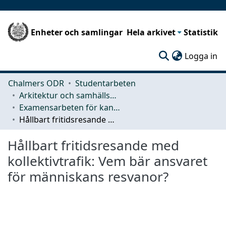
Enheter och samlingar
Hela arkivet
Statistik
(c
Logga in
Chalmers ODR
Studentarbeten
Arkitektur och samhällsbyggnadsteknik (ACE)
Examensarbeten för kandidatexamen
Hållbart fritidsresande med kollektivtrafik: Vem bär ansvaret för människans resvanor?
Hållbart fritidsresande med
kollektivtrafik: Vem bär ansvaret
för människans resvanor?