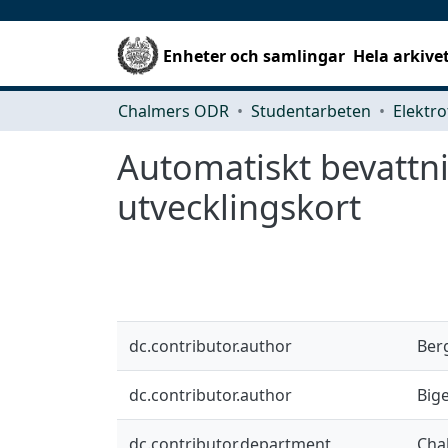
Enheter och samlingar
Hela arkive
Chalmers ODR
Studentarbeten
Elektro
Automatiskt bevattn
utvecklingskort
dc.contributor.author
Ber
dc.contributor.author
Bige
dc.contributor.department
Chal