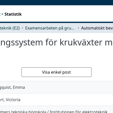
t
Statistik
teknik (E2)
Examensarbeten på grundnivå
ingssystem för krukväxter 
Visa enkel post
gquist, Emma
rt, Victoria
mers tekniska högskola / Institutionen för elektroteknik