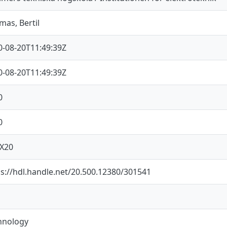
mas, Bertil
0-08-20T11:49:39Z
0-08-20T11:49:39Z
0
0
X20
ps://hdl.handle.net/20.500.12380/301541
hnology