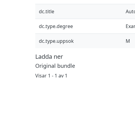
dc.title
Aut
dc.type.degree
Exa
dc.type.uppsok
M
Ladda ner
Original bundle
Visar
1 - 1 av 1