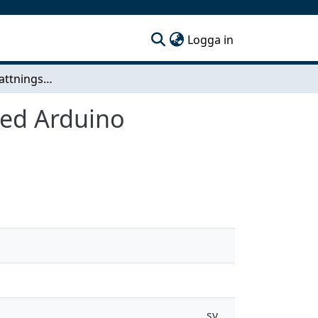
(current)
Logga in
Automatiskt bevattningssystem för krukväxter med Arduino utvecklingskort
med Arduino
sv