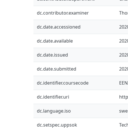
dc.contributor.examiner
Tho
dc.date.accessioned
202
dc.date.available
202
dc.date.issued
202
dc.date.submitted
202
dc.identifier.coursecode
EEN
dc.identifier.uri
htt
dc.language.iso
swe
dc.setspec.uppsok
Tec