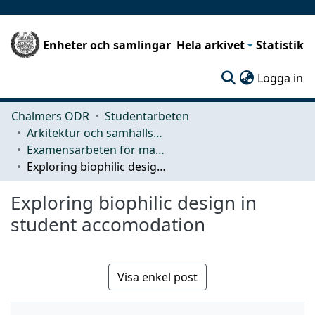
Enheter och samlingar
Hela arkivet
Statistik
(c
Logga in
Chalmers ODR
Studentarbeten
Arkitektur och samhällsbyggnadsteknik (ACE)
Examensarbeten för masterexamen
Exploring biophilic design in student accomodation
Exploring biophilic design in
student accomodation
Visa enkel post