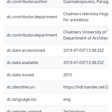
dc.contributor.author
Giannakopoulos, Panagio
Chalmers tekniska högskol
dc.contributor.department
för arkitektur
Chalmers University of Te
dc.contributor.department
Department of Architectu
dc.date.accessioned
2019-07-03T13:38:25Z
dc.date.available
2019-07-03T13:38:25Z
dc.date.issued
2015
dc.identifier.uri
https://hdl.handle.net/2
dc.language.iso
eng
dc.setspec.uppsok
Technology