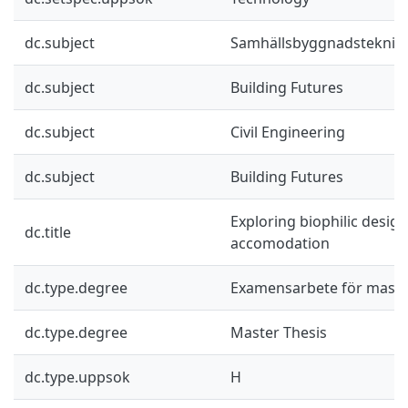
dc.subject
Samhällsbyggnadsteknik
dc.subject
Building Futures
dc.subject
Civil Engineering
dc.subject
Building Futures
Exploring biophilic design
dc.title
accomodation
dc.type.degree
Examensarbete för mast
dc.type.degree
Master Thesis
dc.type.uppsok
H