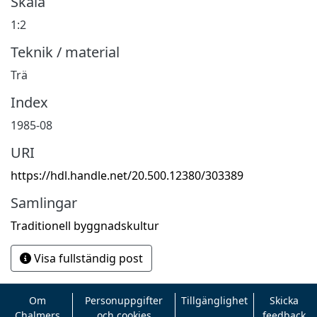
Skala
1:2
Teknik / material
Trä
Index
1985-08
URI
https://hdl.handle.net/20.500.12380/303389
Samlingar
Traditionell byggnadskultur
Visa fullständig post
Om
Personuppgifter
Tillgänglighet
Skicka
Chalmers
och cookies
feedback