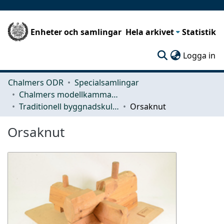
Enheter och samlingar
Hela arkivet
Statistik
(c
Logga in
Chalmers ODR
Specialsamlingar
Chalmers modellkammare
Traditionell byggnadskultur
Orsaknut
Orsaknut