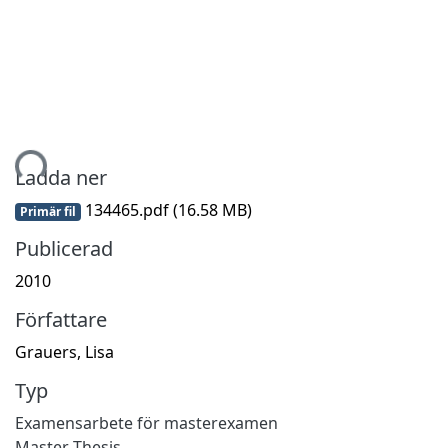
mtar...
Ladda ner
134465.pdf
(16.58 MB)
Primär fil
Publicerad
2010
Författare
Grauers, Lisa
Typ
Examensarbete för masterexamen
Master Thesis