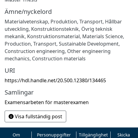
Ämne/nyckelord
Materialvetenskap
,
Produktion
,
Transport
,
Hållbar
utveckling
,
Konstruktionsteknik
,
Övrig teknisk
mekanik
,
Konstruktionsmaterial
,
Materials Science
,
Production
,
Transport
,
Sustainable Development
,
Construction engineering
,
Other engineering
mechanics
,
Construction materials
URI
https://hdl.handle.net/20.500.12380/134465
Samlingar
Examensarbeten för masterexamen
Visa fullständig post
Om
Personuppgifter
Tillgänglighet
Skicka