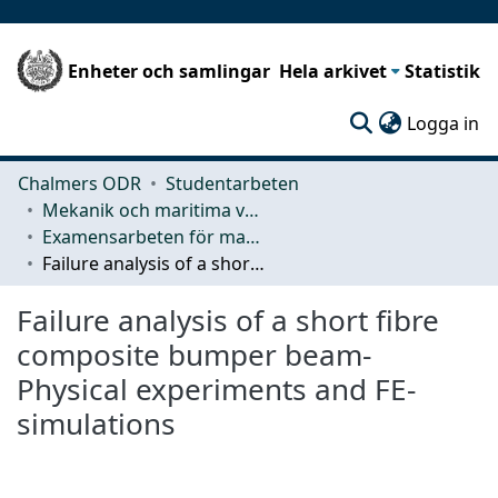
Enheter och samlingar
Hela arkivet
Statistik
(c
Logga in
Chalmers ODR
Studentarbeten
Mekanik och maritima vetenskaper (M2)
Examensarbeten för masterexamen
Failure analysis of a short fibre composite bumper beam- Physical experiments and FE-simulations
Failure analysis of a short fibre
composite bumper beam-
Physical experiments and FE-
simulations