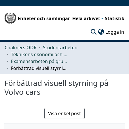
Enheter och samlingar
Hela arkivet
Statistik
(c
Logga in
Chalmers ODR
Studentarbeten
Teknikens ekonomi och organisation
Examensarbeten på grundnivå
Förbättrad visuell styrning på Volvo cars
Förbättrad visuell styrning på
Volvo cars
Visa enkel post