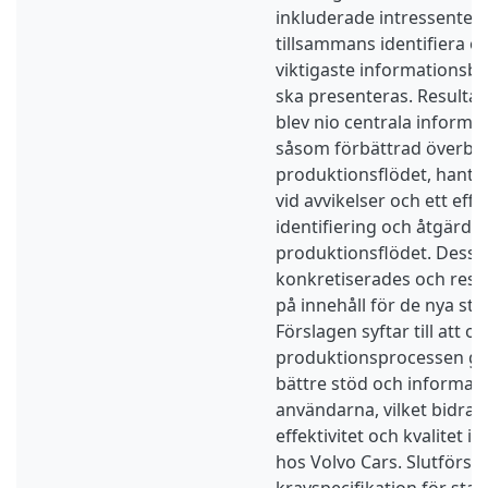
inkluderade intressentern
tillsammans identifiera oc
viktigaste informationsb
ska presenteras. Resulta
blev nio centrala informa
såsom förbättrad överbli
produktionsflödet, hanter
vid avvikelser och ett effe
identifiering och åtgärda
produktionsflödet. Dess
konkretiserades och resul
på innehåll för de nya st
Förslagen syftar till att o
produktionsprocessen ge
bättre stöd och informatio
användarna, vilket bidrar 
effektivitet och kvalitet i
hos Volvo Cars. Slutförsla
kravspecifikation för st