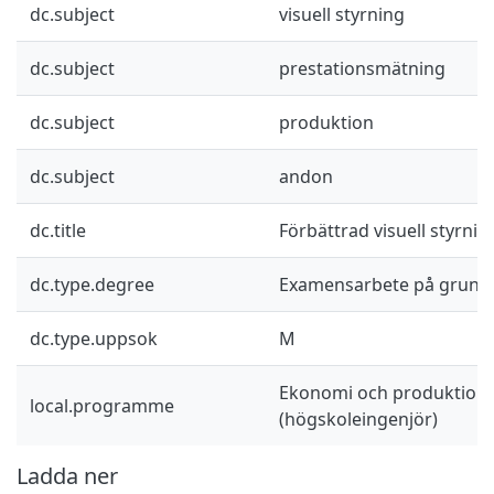
dc.subject
visuell styrning
dc.subject
prestationsmätning
dc.subject
produktion
dc.subject
andon
dc.title
Förbättrad visuell styrnin
dc.type.degree
Examensarbete på grund
dc.type.uppsok
M
Ekonomi och produktions
local.programme
(högskoleingenjör)
Ladda ner