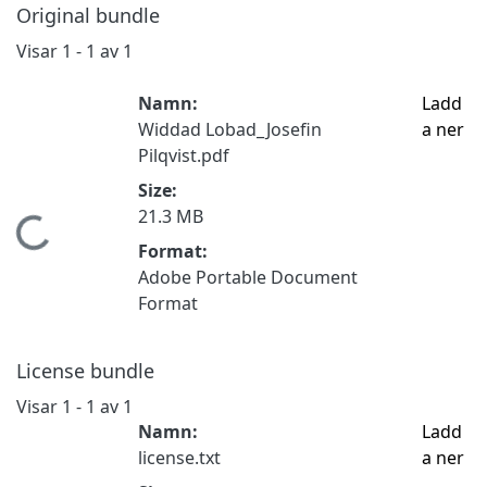
Original bundle
Visar
1 - 1 av 1
Namn:
Ladd
Widdad Lobad_Josefin
a ner
Pilqvist.pdf
Size:
21.3 MB
Hämtar...
Format:
Adobe Portable Document
Format
License bundle
Visar
1 - 1 av 1
Namn:
Ladd
license.txt
a ner