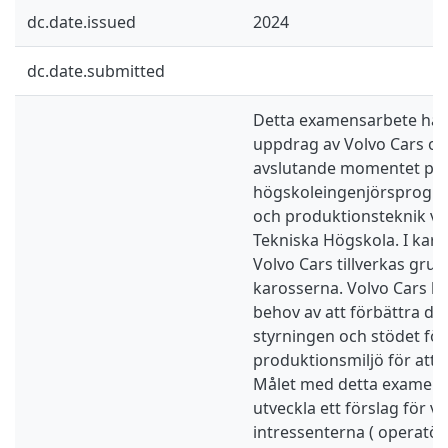
dc.date.issued
2024
dc.date.submitted
Detta examensarbete har 
uppdrag av Volvo Cars oc
avslutande momentet på
högskoleingenjörsprog
och produktionsteknik vi
Tekniska Högskola. I kar
Volvo Cars tillverkas grund
karosserna. Volvo Cars har
behov av att förbättra den
styrningen och stödet för
produktionsmiljö för att ö
Målet med detta examensa
utveckla ett förslag för v
intressenterna ( operatör