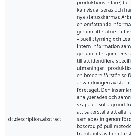
produktionsledare) behöv
kan visualiseras och hant
nya statusskärmar. Arbet
en omfattande informati
genom litteraturstudier
visuell styrning och Lean
Intern information samla
genom intervjuer. Dessa i
till att identifiera specif
utmaningar i produktionsm
en bredare förståelse för
användningen av statussk
företaget. Den insamlade
analyserades och sammans
skapa en solid grund för 
att säkerställa att alla re
dc.description.abstract
samlades in genomförde
baserad på pull-metoden
framtagits av flera fors