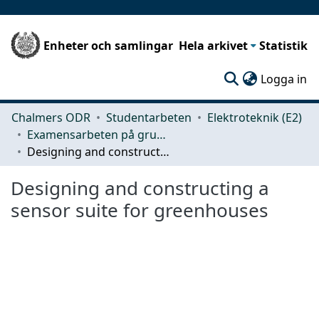
Enheter och samlingar
Hela arkivet
Statistik
(c
Logga in
Chalmers ODR
Studentarbeten
Elektroteknik (E2)
Examensarbeten på grundnivå
Designing and constructing a sensor suite for greenhouses
Designing and constructing a
sensor suite for greenhouses