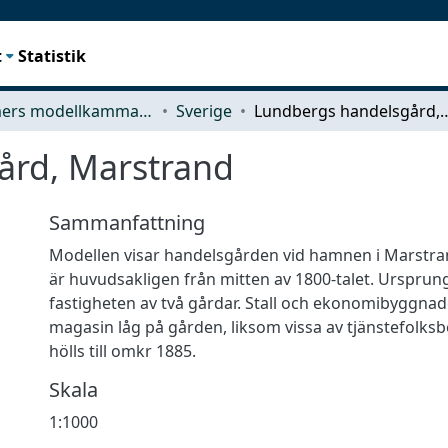
t
Statistik
Chalmers modellkammare
Sverige
Lundbergs handelsgå
ård, Marstrand
Sammanfattning
Modellen visar handelsgården vid hamnen i Marstr
är huvudsakligen från mitten av 1800-talet. Ursprun
fastigheten av två gårdar. Stall och ekonomibyggnad
magasin låg på gården, liksom vissa av tjänstefolks
hölls till omkr 1885.
Skala
1:1000