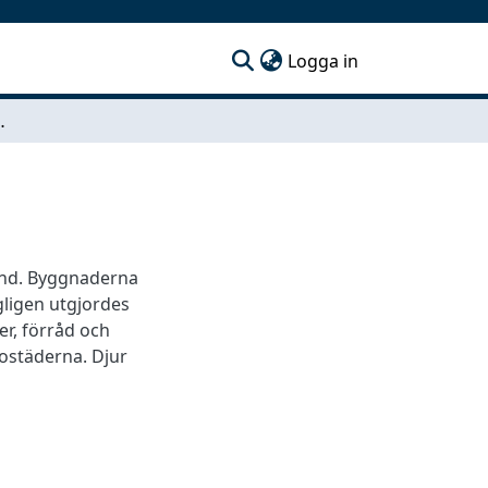
(current)
Logga in
rd, Marstrand
and. Byggnaderna
gligen utgjordes
er, förråd och
bostäderna. Djur