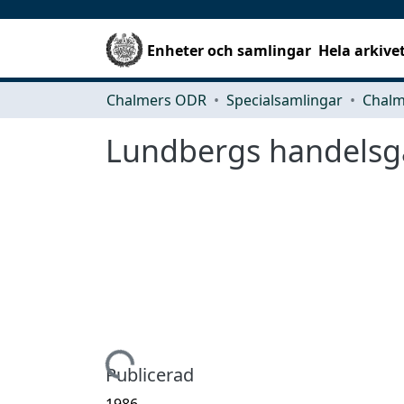
Enheter och samlingar
Hela arkive
Chalmers ODR
Specialsamlingar
Lundbergs handelsg
Hämtar...
Publicerad
1986