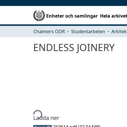
Enheter och samlingar
Hela arkive
Chalmers ODR
Studentarbeten
ENDLESS JOINERY
Hämtar...
Ladda ner
250614.pdf
(37.04 MB)