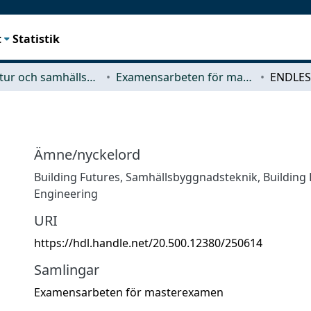
t
Statistik
Arkitektur och samhällsbyggnadsteknik (ACE)
Examensarbeten för masterexamen
ENDLES
Ämne/nyckelord
Building Futures
,
Samhällsbyggnadsteknik
,
Building
Engineering
URI
https://hdl.handle.net/20.500.12380/250614
Samlingar
Examensarbeten för masterexamen