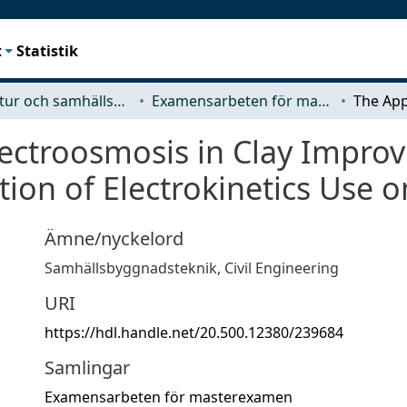
t
Statistik
Arkitektur och samhällsbyggnadsteknik (ACE)
Examensarbeten för masterexamen
lectroosmosis in Clay Impro
tion of Electrokinetics Use o
Ämne/nyckelord
Samhällsbyggnadsteknik
,
Civil Engineering
URI
https://hdl.handle.net/20.500.12380/239684
Samlingar
Examensarbeten för masterexamen