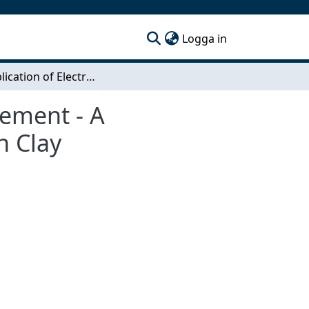
(current)
Logga in
The Application of Electroosmosis in Clay Improvement - A Laboratory Investigation of Electrokinetics Use on Clay
vement - A
n Clay