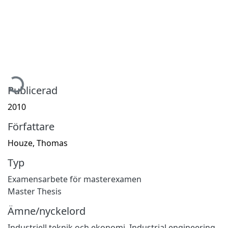
ämtar...
Publicerad
2010
Författare
Houze, Thomas
Typ
Examensarbete för masterexamen
Master Thesis
Ämne/nyckelord
Industriell teknik och ekonomi
,
Industrial engineering