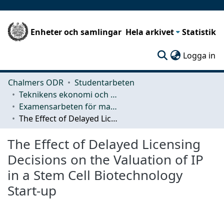
Enheter och samlingar
Hela arkivet
Statistik
(c
Logga in
Chalmers ODR
Studentarbeten
Teknikens ekonomi och organisation
Examensarbeten för masterexamen
The Effect of Delayed Licensing Decisions on the Valuation of IP in a Stem Cell Biotechnology Start-up
The Effect of Delayed Licensing
Decisions on the Valuation of IP
in a Stem Cell Biotechnology
Start-up