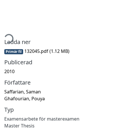
tar...
Ladda ner
132045.pdf
(1.12 MB)
Primär fil
Publicerad
2010
Författare
Saffarian, Saman
Ghafourian, Pouya
Typ
Examensarbete för masterexamen
Master Thesis