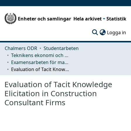
Enheter och samlingar
Hela arkivet
Statistik
(c
Logga in
Chalmers ODR
Studentarbeten
Teknikens ekonomi och organisation
Examensarbeten för masterexamen
Evaluation of Tacit Knowledge Elicitation in Construction Consultant Firms
Evaluation of Tacit Knowledge
Elicitation in Construction
Consultant Firms