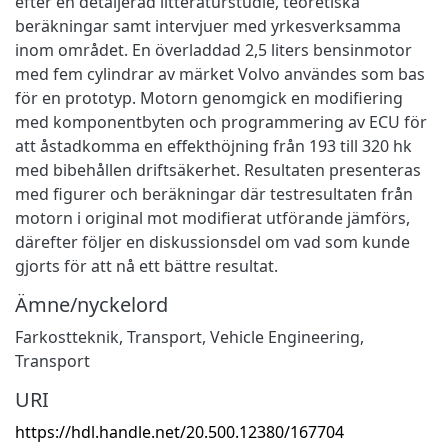
efter en detaljerad litteraturstudie, teoretiska
beräkningar samt intervjuer med yrkesverksamma
inom området. En överladdad 2,5 liters bensinmotor
med fem cylindrar av märket Volvo användes som bas
för en prototyp. Motorn genomgick en modifiering
med komponentbyten och programmering av ECU för
att åstadkomma en effekthöjning från 193 till 320 hk
med bibehållen driftsäkerhet. Resultaten presenteras
med figurer och beräkningar där testresultaten från
motorn i original mot modifierat utförande jämförs,
därefter följer en diskussionsdel om vad som kunde
gjorts för att nå ett bättre resultat.
Ämne/nyckelord
Farkostteknik
,
Transport
,
Vehicle Engineering
,
Transport
URI
https://hdl.handle.net/20.500.12380/167704