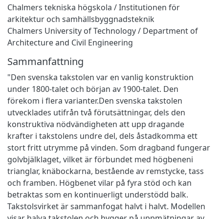
Chalmers tekniska högskola / Institutionen för
arkitektur och samhällsbyggnadsteknik
Chalmers University of Technology / Department of
Architecture and Civil Engineering
Sammanfattning
"Den svenska takstolen var en vanlig konstruktion
under 1800-talet och början av 1900-talet. Den
förekom i flera varianter.Den svenska takstolen
utvecklades utifrån två förutsättningar, dels den
konstruktiva nödvändigheten att upp dragande
krafter i takstolens undre del, dels åstadkomma ett
stort fritt utrymme på vinden. Som dragband fungerar
golvbjälklaget, vilket är förbundet med högbeneni
trianglar, knäbockarna, bestående av remstycke, tass
och framben. Högbenet vilar på fyra stöd och kan
betraktas som en kontinuerligt understödd balk.
Takstolsvirket är sammanfogat halvt i halvt. Modellen
visar halva takstolen och bygger på uppmätningar av