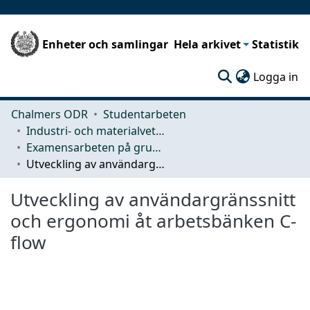
Enheter och samlingar
Hela arkivet
Statistik
(c
Logga in
Chalmers ODR
Studentarbeten
Industri- och materialvetenskap (IMS)
Examensarbeten på grundnivå
Utveckling av användargränssnitt och ergonomi åt arbetsbänken C-flow
Utveckling av användargränssnitt
och ergonomi åt arbetsbänken C-
flow