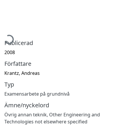
ämtar...
Publicerad
2008
Författare
Krantz, Andreas
Typ
Examensarbete på grundnivå
Ämne/nyckelord
Övrig annan teknik
,
Other Engineering and
Technologies not elsewhere specified