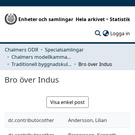
Enheter och samlingar
Hela arkivet
Statistik
(c
Logga in
Chalmers ODR
Specialsamlingar
Chalmers modellkammare
Traditionell byggnadskultur
Bro över Indus
Bro över Indus
Visa enkel post
dc.contributor.other
Andersson, Lilian
dc.contributor.other
Bergersson, Kenneth