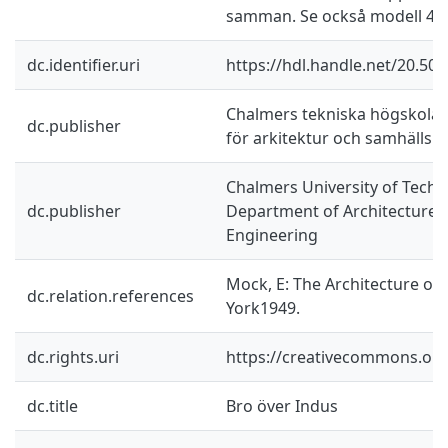
samman. Se också modell 49.
dc.identifier.uri
https://hdl.handle.net/20.50
Chalmers tekniska högskola /
dc.publisher
för arkitektur och samhälls
Chalmers University of Techn
dc.publisher
Department of Architecture a
Engineering
Mock, E: The Architecture of
dc.relation.references
York1949.
dc.rights.uri
https://creativecommons.org/
dc.title
Bro över Indus