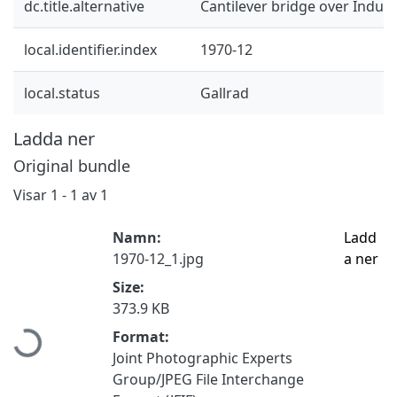
dc.title.alternative
Cantilever bridge over Indus
local.identifier.index
1970-12
local.status
Gallrad
Ladda ner
Original bundle
Visar
1 - 1 av 1
Namn:
Ladd
1970-12_1.jpg
a ner
Size:
Hämtar...
373.9 KB
Format:
Joint Photographic Experts
Group/JPEG File Interchange