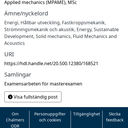
Applied mechanics (MPAME), MSc
Ämne/nyckelord
Energi
,
Hållbar utveckling
,
Fastkroppsmekanik
,
Strömningsmekanik och akustik
,
Energy
,
Sustainable
Development
,
Solid mechanics
,
Fluid Mechanics and
Acoustics
URI
https://hdl.handle.net/20.500.12380/168521
Samlingar
Examensarbeten för masterexamen
Visa fullständig post
Om
Personuppgifter
Tillgänglighet
Skicka
Chalmers
och cookies
feedback
ODR