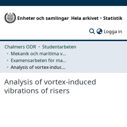
Enheter och samlingar
Hela arkivet
Statistik
(c
Logga in
Chalmers ODR
Studentarbeten
Mekanik och maritima vetenskaper (M2)
Examensarbeten för masterexamen
Analysis of vortex-induced vibrations of risers
Analysis of vortex-induced
vibrations of risers