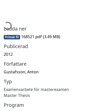
ämtar...
Ladda ner
168521.pdf
(3.49 MB)
Primär fil
Publicerad
2012
Författare
Gustafsson, Anton
Typ
Examensarbete för masterexamen
Master Thesis
Program