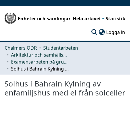
Enheter och samlingar
Hela arkivet
Statistik
(c
Logga in
Chalmers ODR
Studentarbeten
Arkitektur och samhällsbyggnadsteknik (ACE)
Examensarbeten på grundnivå
Solhus i Bahrain Kylning av enfamiljshus med el från solceller
Solhus i Bahrain Kylning av
enfamiljshus med el från solceller