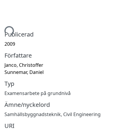
mtar...
Publicerad
2009
Författare
Janco, Christoffer
Sunnemar, Daniel
Typ
Examensarbete på grundnivå
Ämne/nyckelord
Samhällsbyggnadsteknik
,
Civil Engineering
URI