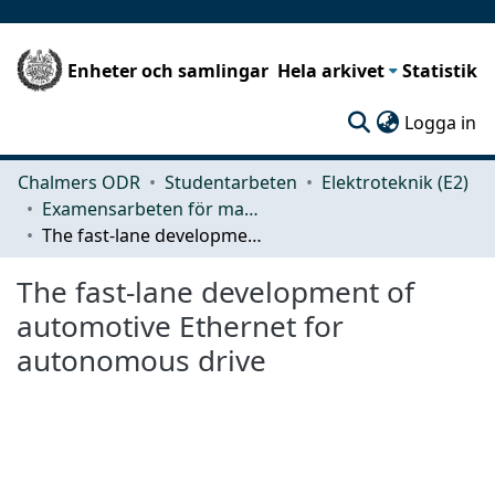
Enheter och samlingar
Hela arkivet
Statistik
(c
Logga in
Chalmers ODR
Studentarbeten
Elektroteknik (E2)
Examensarbeten för masterexamen
The fast-lane development of automotive Ethernet for autonomous drive
The fast-lane development of
automotive Ethernet for
autonomous drive