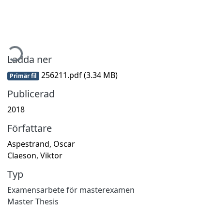
mtar...
Ladda ner
256211.pdf
(3.34 MB)
Primär fil
Publicerad
2018
Författare
Aspestrand, Oscar
Claeson, Viktor
Typ
Examensarbete för masterexamen
Master Thesis