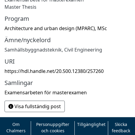
Master Thesis
Program
Architecture and urban design (MPARC), MSc
Ämne/nyckelord
Samhällsbyggnadsteknik
,
Civil Engineering
URI
https://hdl.handle.net/20.500.12380/257260
Samlingar
Examensarbeten för masterexamen
Visa fullständig post
Om
Personuppgifter
Tillgänglighet
Skicka
Chalmers
och cookies
feedback