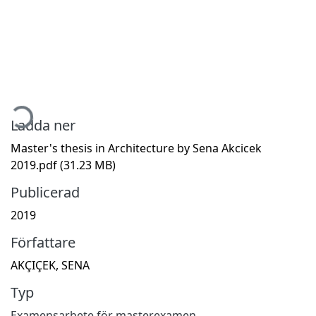
mtar...
Ladda ner
Master's thesis in Architecture by Sena Akcicek
2019.pdf
(31.23 MB)
Publicerad
2019
Författare
AKÇIÇEK, SENA
Typ
Examensarbete för masterexamen