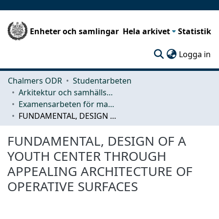
Enheter och samlingar
Hela arkivet
Statistik
(c
Logga in
Chalmers ODR
Studentarbeten
Arkitektur och samhällsbyggnadsteknik (ACE)
Examensarbeten för masterexamen
FUNDAMENTAL, DESIGN OF A YOUTH CENTER THROUGH APPEALING ARCHITECTURE OF OPERATIVE SURFACES
FUNDAMENTAL, DESIGN OF A
YOUTH CENTER THROUGH
APPEALING ARCHITECTURE OF
OPERATIVE SURFACES