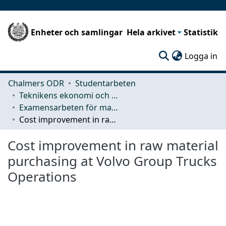
Enheter och samlingar
Hela arkivet
Statistik
(c
Logga in
Chalmers ODR
Studentarbeten
Teknikens ekonomi och organisation
Examensarbeten för masterexamen
Cost improvement in raw material purchasing at Volvo Group Trucks Operations
Cost improvement in raw material
purchasing at Volvo Group Trucks
Operations