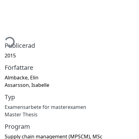
tar...
Publicerad
2015
Författare
Almbacke, Elin
Assarsson, Isabelle
Typ
Examensarbete för masterexamen
Master Thesis
Program
Supply chain management (MPSCM), MSc