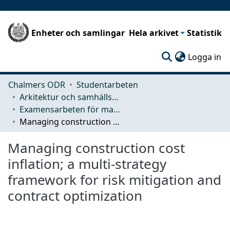
Enheter och samlingar
Hela arkivet
Statistik
(c
Logga in
Chalmers ODR
Studentarbeten
Arkitektur och samhällsbyggnadsteknik (ACE)
Examensarbeten för masterexamen
Managing construction cost inflation; a multi-strategy framework for risk mitigation and contract optimization
Managing construction cost
inflation; a multi-strategy
framework for risk mitigation and
contract optimization