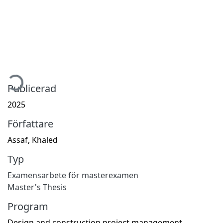
mtar...
Publicerad
2025
Författare
Assaf, Khaled
Typ
Examensarbete för masterexamen
Master's Thesis
Program
Design and construction project management