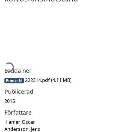
ämtar...
Ladda ner
222314.pdf
(4.11 MB)
Primär fil
Publicerad
2015
Författare
Klamer, Oscar
Andersson, Jens