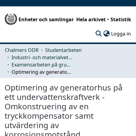
Enheter och samlingar
Hela arkivet
Statistik
(c
Logga in
Chalmers ODR
Studentarbeten
Industri- och materialvetenskap (IMS)
Examensarbeten på grundnivå
Optimering av generatorhus på ett undervattenskraftverk - Omkonstruering av en tryckkompensator samt utvärdering av korrosionsmotstånd
Optimering av generatorhus på
ett undervattenskraftverk -
Omkonstruering av en
tryckkompensator samt
utvärdering av
korrosionsmotstånd