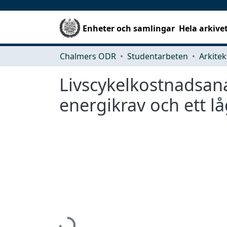
Enheter och samlingar
Hela arkive
Chalmers ODR
Studentarbeten
Livscykelkostnadsan
energikrav och ett l
Hämtar...