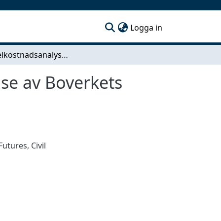
(current)
Logga in
Livscykelkostnadsanalys av småhus – en jämförelse av Boverkets energikrav och ett lågenergihus
se av Boverkets
 Futures
,
Civil