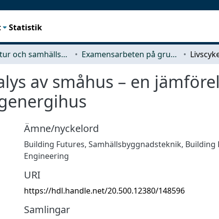
t
Statistik
Arkitektur och samhällsbyggnadsteknik (ACE)
Examensarbeten på grundnivå
alys av småhus – en jämförel
ågenergihus
Ämne/nyckelord
Building Futures
,
Samhällsbyggnadsteknik
,
Building
Engineering
URI
https://hdl.handle.net/20.500.12380/148596
Samlingar